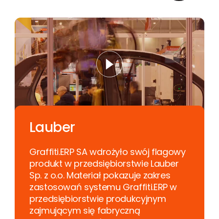
Lauber
Graffiti.ERP SA wdrożyło swój flagowy
produkt w przedsiębiorstwie Lauber
Sp. z o.o. Materiał pokazuje zakres
zastosowań systemu Graffiti.ERP w
przedsiębiorstwie produkcyjnym
zajmującym się fabryczną