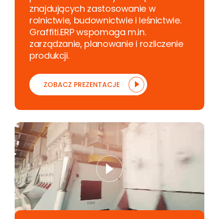
znajdujących zastosowanie w
rolnictwie, budownictwie i leśnictwie.
Graffiti.ERP wspomaga m.in.
zarządzanie, planowanie i rozliczenie
produkcji.
ZOBACZ PREZENTACJE