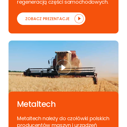
regeneracją części samochodowych.
ZOBACZ PREZENTACJE
Metaltech
Metaltech należy do czołówki polskich
producentów maszyn i urządzeń